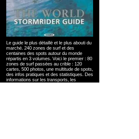
Le guide le plus détaillé et le plus abouti du
marché. 240 zones de surf et des
centaines des spots autour du monde
répartis en 3 volumes. Voici le premier : 80
zones de surf passées au crible : 120
cartes, 500 photos, une multitude de spots,
des infos pratiques et des statistiques. Des
informations sur les transports, les
logements, la nourriture, la vie nocturne,
les coûts, la culture, le climat, les dangers,
etc. Le tout est regroupé en 9 chapitres,
bénéficiant chacun d'informations précises
sur la météo et l'océanographie de manière
à plannifier ses voyages au meilleur
moment dans les meilleures conditions.
Zones concernées : les 80 zones de surf
les plus connues au monde.